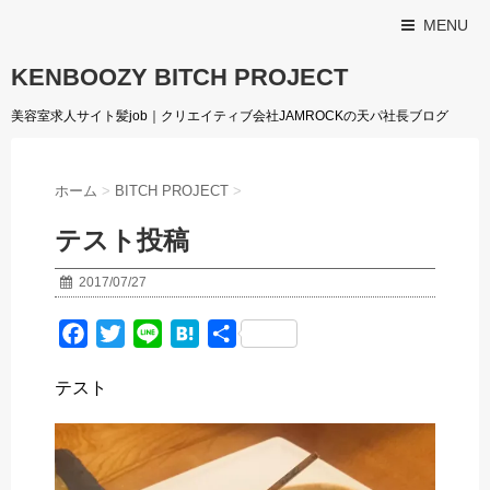
MENU
KENBOOZY BITCH PROJECT
美容室求人サイト髪job｜クリエイティブ会社JAMROCKの天パ社長ブログ
ホーム
>
BITCH PROJECT
>
テスト投稿
2017/07/27
F
T
L
H
共
a
w
i
a
有
テスト
c
i
n
t
e
t
e
e
b
t
n
o
e
a