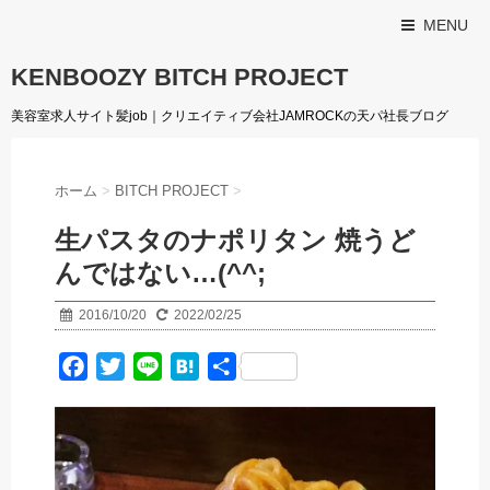
MENU
KENBOOZY BITCH PROJECT
美容室求人サイト髪job｜クリエイティブ会社JAMROCKの天パ社長ブログ
ホーム
>
BITCH PROJECT
>
生パスタのナポリタン 焼うど
んではない…(^^;
2016/10/20
2022/02/25
F
T
L
H
共
a
w
i
a
有
c
i
n
t
e
t
e
e
b
t
n