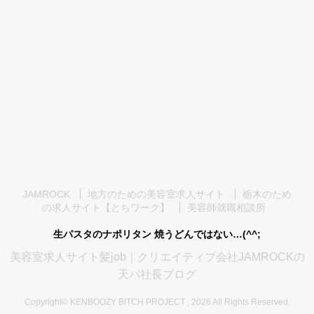
JAMROCK
地方のための美容室求人サイト
栃木のため
の求人サイト【とちワーク】
美容師就職相談所
生パスタのナポリタン 焼うどんではない…(^^;
美容室求人サイト髪job｜クリエイティブ会社JAMROCKの
天パ社長ブログ
Copyright© KENBOOZY BITCH PROJECT , 2026 All Rights Reserved.