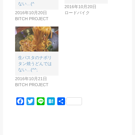
ない…(^
2016年10月20日
2016年10月20日
ロードバイク
BITCH PROJECT
生パスタのナポリ
タン焼うどんでは
ない…(^^;
2016年10月21日
BITCH PROJECT
F
T
L
H
共
a
w
i
a
有
c
i
n
t
e
t
e
e
b
t
n