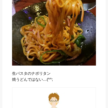
o
e
a
o
r
k
生パスタのナポリタン
焼うどんではない…(^^;