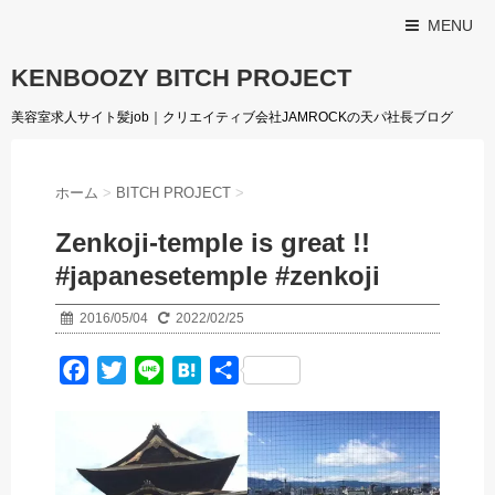
MENU
KENBOOZY BITCH PROJECT
美容室求人サイト髪job｜クリエイティブ会社JAMROCKの天パ社長ブログ
ホーム
>
BITCH PROJECT
>
Zenkoji-temple is great !!
#japanesetemple #zenkoji
2016/05/04
2022/02/25
F
T
L
H
共
a
w
i
a
有
c
i
n
t
e
t
e
e
b
t
n