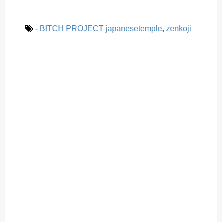
-
BITCH PROJECT
japanesetemple
,
zenkoji