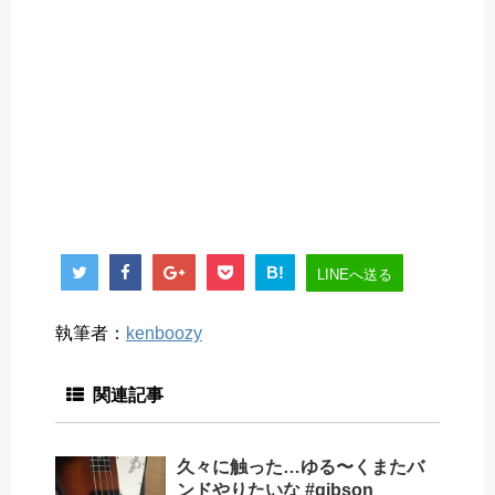
B!
LINEへ送る
執筆者：
kenboozy
関連記事
久々に触った…ゆる〜くまたバ
ンドやりたいな #gibson