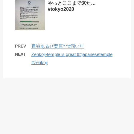
やっとここまで来た…
#tokyo2020
PREV
貫禄あるぜ栗原^ ^#同い年
NEXT
Zenkoji-temple is great !!#japanesetemple
#zenkoji