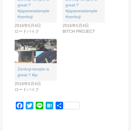
great !!
great !!
#japanesetemple
#japanesetemple
#zenkoji
#zenkoji
2016年5月4日
2016年5月4日
ロードバイク
BITCH PROJECT
Zenkoji-temple is
great !! #ja
2016年5月4日
ロードバイク
F
T
L
H
共
a
w
i
a
有
c
i
n
t
e
t
e
e