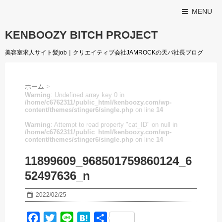
MENU
KENBOOZY BITCH PROJECT
美容室求人サイト髪job｜クリエイティブ会社JAMROCKの天パ社長ブログ
ホーム
>
Warning
: Undefined array key 0 in
/home/c6762311/public_html/kenboozy.com/wp-
content/themes/stinger6/single.php
on line
14
Warning
: Attempt to read property "cat_ID" on null in
/home/c6762311/public_html/kenboozy.com/wp-
content/themes/stinger6/single.php
on line
14
11899609_968501759860124_6
52497636_n
2022/02/25
F
T
L
H
共