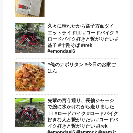
久々に晴れたから益子方面ダイ
エットライド🚴‍♂️ #ロードバイク #
ロードバイク好きと繋がりたい #
益子 #十割そば #trek
#emondasl6
#俺のナポリタン #今日のお家ご
はん
先輩の言う通り、長袖ジャージ
で腕に水かけながら走りました
🚴‍♂️ #ロードバイク #ロードバイク
好きな人と繋がりたい #ロードバ
イク好きと繋がりたい #trek
#emondasl6 #jamrock #teamと