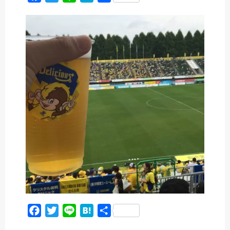
a
w
i
a
有
c
i
n
t
e
t
e
e
b
t
n
o
e
a
o
r
k
F
T
L
H
共
a
w
i
a
有