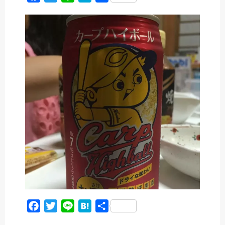
a
w
i
a
有
c
i
n
t
e
t
e
e
b
t
n
o
e
a
o
r
k
F
T
L
H
共
a
w
i
a
有