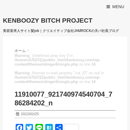
MENU
KENBOOZY BITCH PROJECT
美容室求人サイト髪job｜クリエイティブ会社JAMROCKの天パ社長ブログ
ホーム
>
Warning
: Undefined array key 0 in
/home/c6762311/public_html/kenboozy.com/wp-
content/themes/stinger6/single.php
on line
14
Warning
: Attempt to read property "cat_ID" on null in
/home/c6762311/public_html/kenboozy.com/wp-
content/themes/stinger6/single.php
on line
14
11910077_921740974540704_7
86284202_n
2022/02/25
F
T
L
H
共