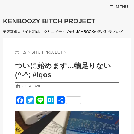
MENU
KENBOOZY BITCH PROJECT
美容室求人サイト髪job｜クリエイティブ会社JAMROCKの天パ社長ブログ
ホーム
>
BITCH PROJECT
>
ついに始めます…物足りない
(^-^; #iqos
2016/11/28
F
T
L
H
共
a
w
i
a
有
c
i
n
t
e
t
e
e
b
t
n