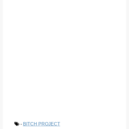
k
-
BITCH PROJECT