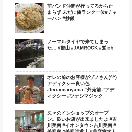
前バンド仲間が行ってるからた
まらず️ 未だに俺ランク一位#チャ
ーハン #炒飯
ノーマルタイヤで来てしまっ
た… #郡山 #JAMROCK #髪job
オレの前のお客様がゾノさん(^^)
アディクシー良い色️
#terraceaoyama #外苑前 #アデ
ィクシー #ツナシマジック
久々のインショップのオープ
ン。良いお店が出来ましたよ #吉
川美南 #イオンタウン吉川美南 #
美容室 #美容師求人 #美容室求人