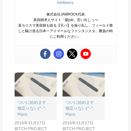
kenboozy
株式会社JAMROCK代表
美容師求人サイト「髪job」言い出しっぺ
某カリスマ美容師も唸る【天パ】を振り乱し、フィールド狭
しと駆け巡る日本一アイマールなファンタジスタ。勝負の時
にご利用ください。
ついに始めます…
ついに始めます…
物足りない(^-^;
物足りない(^-^;
#iqos
#iqos
2016年11月27日
2016年11月27日
BITCH PROJECT
BITCH PROJECT