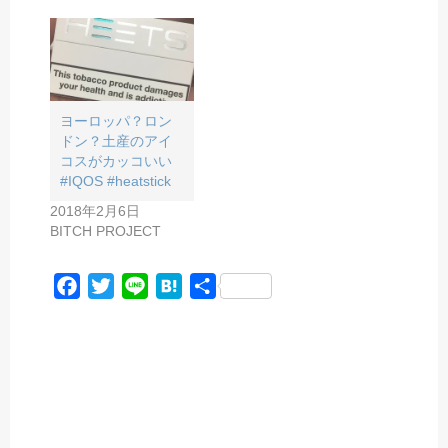
ヨーロッパ？ロン
ドン？土産のアイ
コスがカッコいい
#IQOS #heatstick
2018年2月6日
BITCH PROJECT
F
T
L
H
共
a
w
i
a
有
c
i
n
t
e
t
e
e
b
t
n
o
e
a
o
r