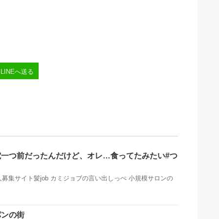
LINEへ送る
電一つ前だったんだけど、オレ…食ってたみたい#つ
募集サイト髪job カミジョブの言い出しっぺ 小規模サロンの
パンの街