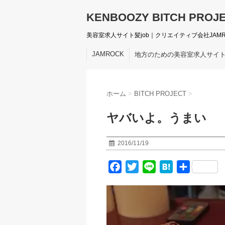
KENBOOZY BITCH PROJ
美容室求人サイト髪job｜クリエイティブ会社JAM
JAMROCK
地方のための美容室求人サイ
ホーム
>
BITCH PROJECT
>
ヤバいよ。うまい
2016/11/19
F
T
L
H
共
a
w
i
a
有
c
i
n
t
e
t
e
e
b
t
n