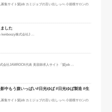
募集サイト髪job カミジョブの言い出しっぺ 小規模サロンの
えました
ram kenboozy株式会社J …
y株式会社JAMROCK代表 美容師求人サイト「髪job …
影中もう腹いっぱい#日光ゆば #日光ゆば製造 #生
K
募集サイト髪job カミジョブの言い出しっぺ 小規模サロンの