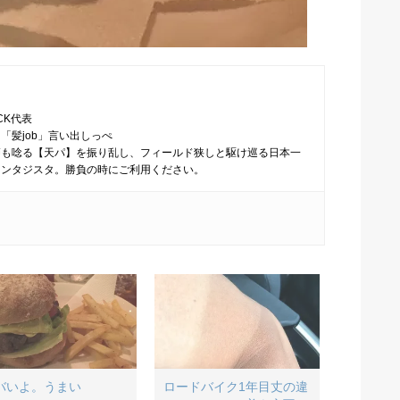
CK代表
「髪job」言い出しっぺ
師も唸る【天パ】を振り乱し、フィールド狭しと駆け巡る日本一
ァンタジスタ。勝負の時にご利用ください。
バいよ。うまい
ロードバイク1年目丈の違