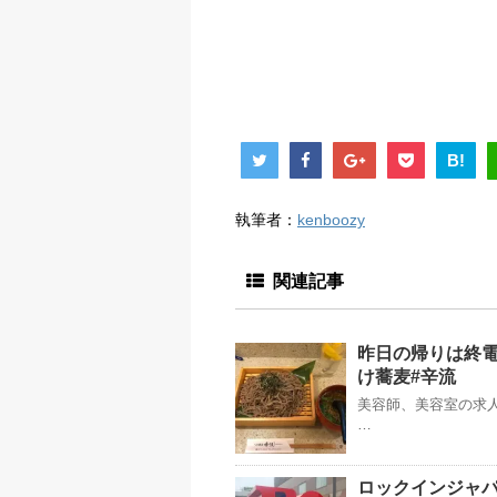
B!
執筆者：
kenboozy
関連記事
昨日の帰りは終
け蕎麦#辛流
美容師、美容室の求人
…
ロックインジャ