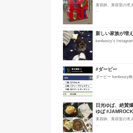
美容師、美容室の求人
…
新しい家族が増
kenboozy’s Instag
#ダービー
ダービー kenbooz
日光ゆば、絶賛撮
ゆば #JAMROC
美容師、美容室の求人
…