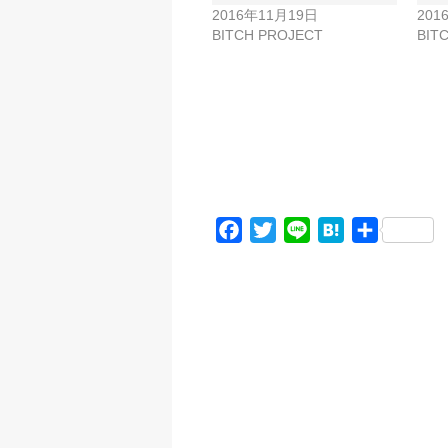
2016年11月19日
201
BITCH PROJECT
BIT
F
T
L
H
共
a
w
i
a
有
c
i
n
t
e
t
e
e
b
t
n
o
e
a
o
r
k