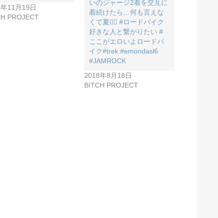
いのジャージ2着を交互に
6年11月19日
着続けたら…何も言えな
CH PROJECT
くて夏🚴‍♂️ #ロードバイク
好きな人と繋がりたい #
ここがエロいよロードバ
イク#trek #emondasl6
#JAMROCK
2018年8月18日
BITCH PROJECT