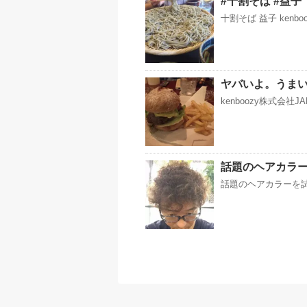
#十割そば #益子
十割そば 益子 kenb
ヤバいよ。うま
kenboozy株式会社
話題のヘアカラ
話題のヘアカラーを試し