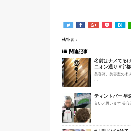
B!
執筆者：
関連記事
名前はナメてるけ
ニオン通り #宇
美容師、美容室の求人
…
ティントバー 早
良いと思います 美容
…