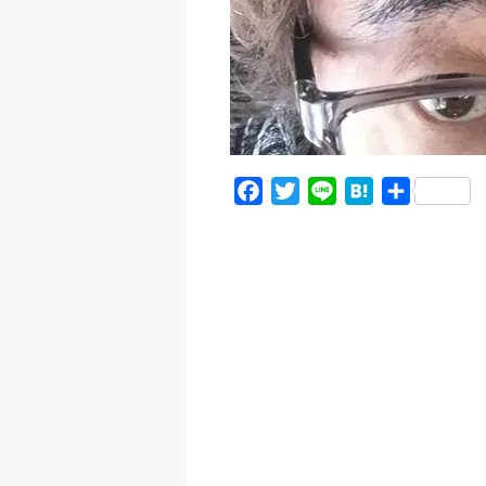
F
T
L
H
共
a
w
i
a
有
c
i
n
t
e
t
e
e
b
t
n
o
e
a
o
r
k