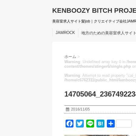
KENBOOZY BITCH PROJ
美容室求人サイト髪job｜クリエイティブ会社JAM
JAMROCK
地方のための美容室求人サイ
ホーム
>
Warning
: Undefined array key 0 in
/hom
content/themes/stinger6/single.php
on
Warning
: Attempt to read property "cat_I
/home/c6762311/public_html/kenboozy
14705064_236749223
2016/11/05
F
T
L
H
共
a
w
i
a
有