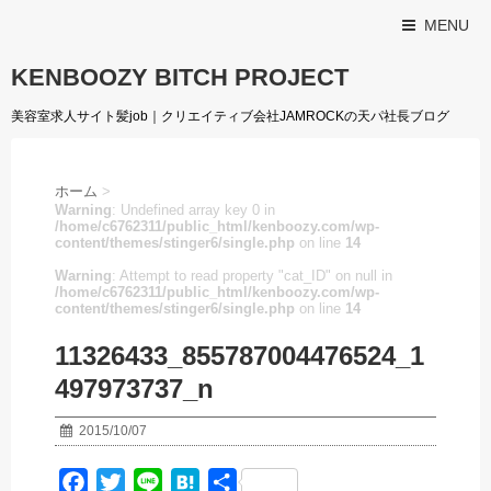
MENU
KENBOOZY BITCH PROJECT
美容室求人サイト髪job｜クリエイティブ会社JAMROCKの天パ社長ブログ
ホーム
>
Warning
: Undefined array key 0 in
/home/c6762311/public_html/kenboozy.com/wp-
content/themes/stinger6/single.php
on line
14
Warning
: Attempt to read property "cat_ID" on null in
/home/c6762311/public_html/kenboozy.com/wp-
content/themes/stinger6/single.php
on line
14
11326433_855787004476524_1
497973737_n
2015/10/07
F
T
L
H
共