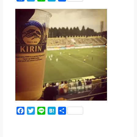
a
w
i
a
有
c
i
n
t
e
t
e
e
b
t
n
o
e
a
o
r
k
F
T
L
H
共
a
w
i
a
有
c
i
n
t
e
t
e
e