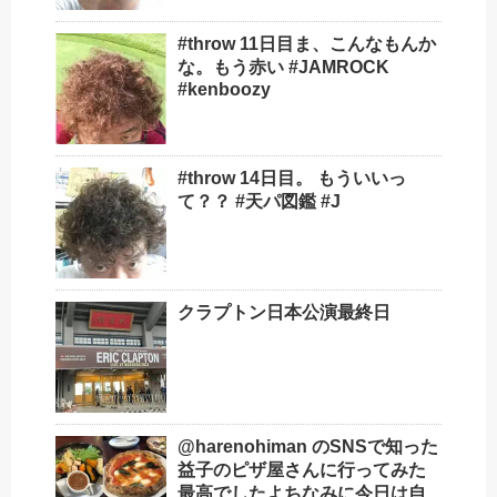
#throw 11日目ま、こんなもんか
な。もう赤い #JAMROCK
#kenboozy
#throw 14日目。 もういいっ
て？？ #天パ図鑑 #J
クラプトン日本公演最終日
@harenohiman のSNSで知った
益子のピザ屋さんに行ってみた
最高でしたよちなみに今日は自