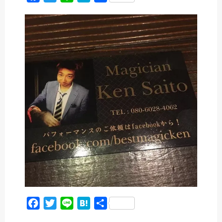
a
w
i
a
有
c
i
n
t
e
t
e
e
b
t
n
o
e
a
o
r
k
F
T
L
H
共
a
w
i
a
有