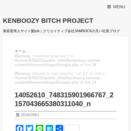
MENU
KENBOOZY BITCH PROJECT
美容室求人サイト髪job｜クリエイティブ会社JAMROCKの天パ社長ブログ
ホーム
>
Warning
: Undefined array key 0 in
/home/c6762311/public_html/kenboozy.com/wp-
content/themes/stinger6/single.php
on line
14
Warning
: Attempt to read property "cat_ID" on null in
/home/c6762311/public_html/kenboozy.com/wp-
content/themes/stinger6/single.php
on line
14
14052610_748315901966767_2
157043665380311040_n
2016/10/01
F
T
L
H
共