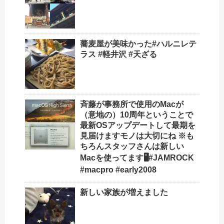
蕎麦屋が美味かった#ハルニレテ
ラス #軽井沢 #天ざる
斉藤が事務所で使用のMacが
（意地の）10周年️ということで
最新OSアップデートして最期を
見届けますモノは大切にね ※も
ちろんスタッフさんは新しい
Macを使ってます🖥#JAMROCK
#macpro #early2008
新しい家族が増えました