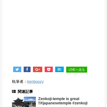
B!
LINEへ送る
執筆者：
kenboozy
関連記事
Zenkoji-temple is great
!!#japanesetemple #zenkoji