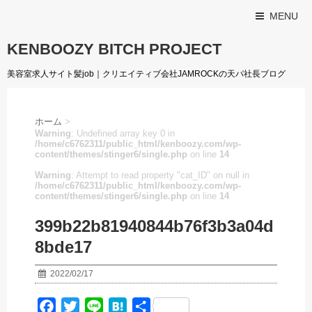
MENU
KENBOOZY BITCH PROJECT
美容室求人サイト髪job｜クリエイティブ会社JAMROCKの天パ社長ブログ
ホーム
>
Warning
: Undefined array key 0 in
/home/c6762311/public_html/kenboozy.com/wp-
content/themes/stinger6/single.php
on line
14
Warning
: Attempt to read property "cat_ID" on null in
/home/c6762311/public_html/kenboozy.com/wp-
content/themes/stinger6/single.php
on line
14
399b22b81940844b76f3b3a04d
8bde17
2022/02/17
F
T
L
H
共