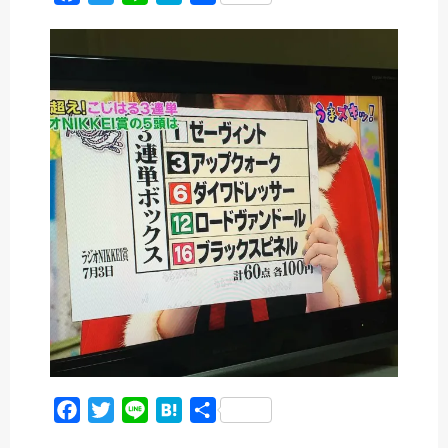
a
w
i
a
有
c
i
n
t
e
t
e
e
b
t
n
o
e
a
o
r
k
F
T
L
H
共
a
w
i
a
有