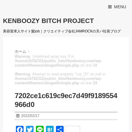
MENU
KENBOOZY BITCH PROJECT
美容室求人サイト髪job｜クリエイティブ会社JAMROCKの天パ社長ブログ
ホーム
>
Warning
: Undefined array key 0 in
/home/c6762311/public_html/kenboozy.com/wp-
content/themes/stinger6/single.php
on line
14
Warning
: Attempt to read property "cat_ID" on null in
/home/c6762311/public_html/kenboozy.com/wp-
content/themes/stinger6/single.php
on line
14
7202ce1c619c9ec7d49f9189554
966d0
2022/02/17
F
T
L
H
共