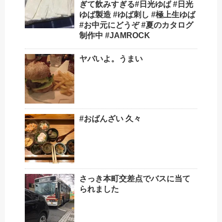
ぎて飲みすぎる#日光ゆば #日光
ゆば製造 #ゆば刺し #極上生ゆば
#お中元にどうぞ #夏のカタログ
制作中 #JAMROCK
ヤバいよ。うまい
#おばんざい 久々
さっき本町交差点でバスに当て
られました️