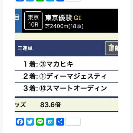
a
w
i
a
有
c
i
n
t
e
t
e
e
b
t
n
o
e
a
o
r
k
F
T
L
H
共
a
w
i
a
有