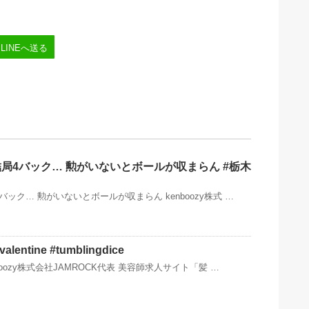
LINEへ送る
局4バック… 勲がいないとボールが収まらん #栃木
ック… 勲がいないとボールが収まらん kenboozy株式 …
ntine #tumblingdice
boozy株式会社JAMROCK代表 美容師求人サイト「髪 …