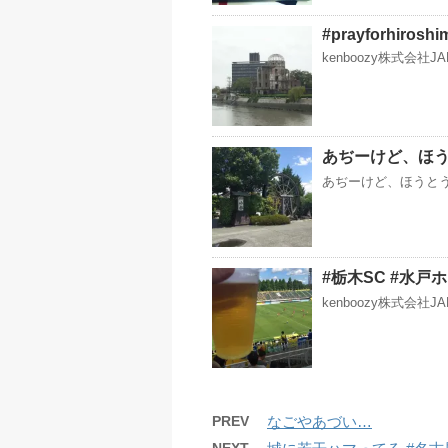
#prayforhiroshi
kenboozy株式会社
あぢーけど、ほ
あぢーけど、ほうとう食
#栃木SC #水戸
kenboozy株式会社
PREV
なごやあづい…