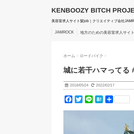
KENBOOZY BITCH PROJ
美容室求人サイト髪job｜クリエイティブ会社JAM
JAMROCK
地方のための美容室求人サイ
ホーム
>
ロードバイク
>
城に若干ハマってる 
2016/05/24
2022/02/17
F
T
L
H
共
a
w
i
a
有
c
i
n
t
e
t
e
e
b
t
n