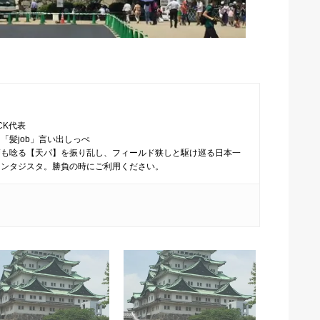
CK代表
「髪job」言い出しっぺ
師も唸る【天パ】を振り乱し、フィールド狭しと駆け巡る日本一
ァンタジスタ。勝負の時にご利用ください。