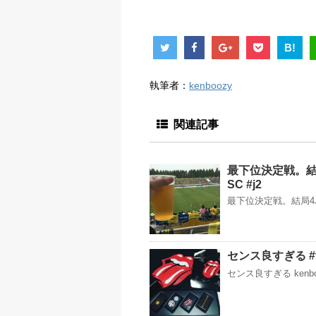
B!
執筆者：
kenboozy
関連記事
最下位決定戦。結
SC #j2
最下位決定戦。結局4バ
センス良すぎる #vale
センス良すぎる ken