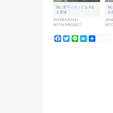
城に若干ハマってる #名
城
古屋城
古
2016年5月24日
201
BITCH PROJECT
BIT
F
T
L
H
共
a
w
i
a
有
c
i
n
t
e
t
e
e
b
t
n
o
e
a
o
r
k