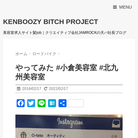
MENU
KENBOOZY BITCH PROJECT
美容室求人サイト髪job｜クリエイティブ会社JAMROCKの天パ社長ブログ
ホーム
>
ロードバイク
>
やってみた #小倉美容室 #北九
州美容室
2016/02/17
2022/02/17
F
T
L
H
共
a
w
i
a
有
c
i
n
t
e
t
e
e
b
t
n