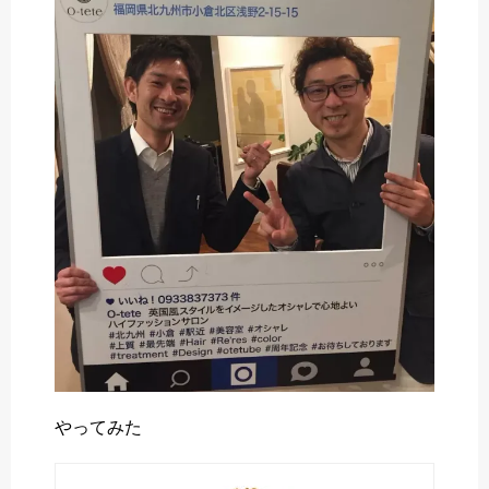
o
e
a
o
r
k
やってみた