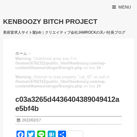
MENU
KENBOOZY BITCH PROJECT
美容室求人サイト髪job｜クリエイティブ会社JAMROCKの天パ社長ブログ
ホーム
>
Warning
: Undefined array key 0 in
/home/c6762311/public_html/kenboozy.com/wp-
content/themes/stinger6/single.php
on line
14
Warning
: Attempt to read property "cat_ID" on null in
/home/c6762311/public_html/kenboozy.com/wp-
content/themes/stinger6/single.php
on line
14
c03a3265d4436404389049412a
e5bf4b
2022/02/17
F
T
L
H
共