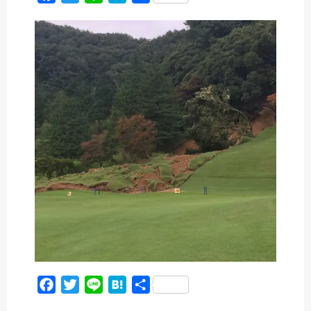
a
w
i
a
有
c
i
n
t
e
t
e
e
b
t
n
o
e
a
o
r
k
F
T
L
H
共
a
w
i
a
有