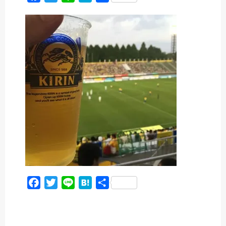
a
w
i
a
有
c
i
n
t
e
t
e
e
b
t
n
o
e
a
o
r
k
F
T
L
H
共
a
w
i
a
有
c
i
n
t
e
t
e
e