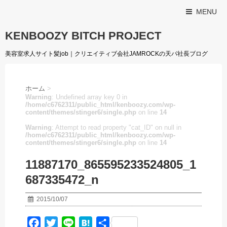
MENU
KENBOOZY BITCH PROJECT
美容室求人サイト髪job｜クリエイティブ会社JAMROCKの天パ社長ブログ
ホーム
>
Warning
: Undefined array key 0 in
/home/c6762311/public_html/kenboozy.com/wp-
content/themes/stinger6/single.php
on line
14
Warning
: Attempt to read property "cat_ID" on null in
/home/c6762311/public_html/kenboozy.com/wp-
content/themes/stinger6/single.php
on line
14
11887170_865595233524805_1
687335472_n
2015/10/07
F
T
L
H
共