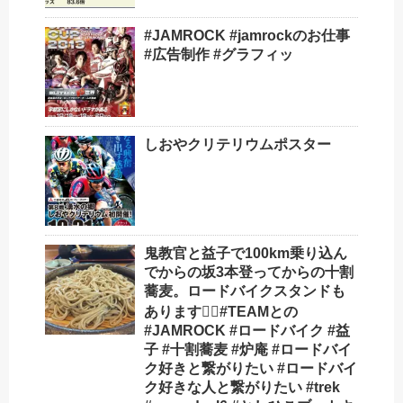
#JAMROCK #jamrockのお仕事
#広告制作 #グラフィッ
しおやクリテリウムポスター
鬼教官と益子で100km乗り込ん
でからの坂3本登ってからの十割
蕎麦。ロードバイクスタンドも
あります🚴‍♂️#TEAMとの
#JAMROCK #ロードバイク #益
子 #十割蕎麦 #炉庵 #ロードバイ
ク好きと繋がりたい #ロードバイ
ク好きな人と繋がりたい #trek