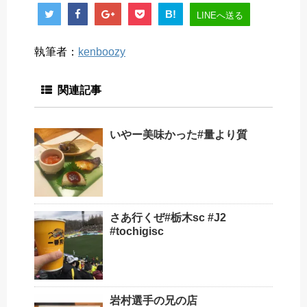
B!
LINEへ送る
執筆者：
kenboozy
関連記事
いやー美味かった#量より質
さあ️行くぜ️#栃木sc #J2
#tochigisc
岩村選手の兄の店