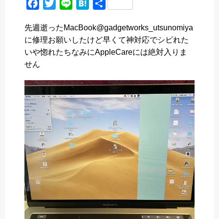
F
T
L
H
共
a
w
i
a
有
先週逝ったMacBook@gadgetworks_utsunomiya
c
i
n
t
に修理お願いしたけど早くて神対応でシビれた
e
t
e
e
いや惚れたちなみにAppleCareには絶対入りま
b
t
n
せん
o
e
a
o
r
k