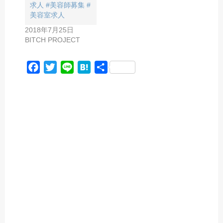
求人 #美容師募集 #
美容室求人
2018年7月25日
BITCH PROJECT
F
T
L
H
共
a
w
i
a
有
c
i
n
t
e
t
e
e
b
t
n
o
e
a
o
r
k