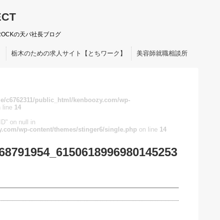
ECT
ROCKの天パ社長ブログ
ト
栃木のための求人サイト【とちワーク】
美容師就職相談所
e/c6762311/public_html/kenboozy.com/wp-
 line
14
D" on null in
.com/wp-content/themes/stinger6/single.php
on line
14
68791954_6150618996980145253