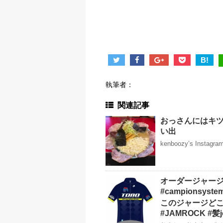
B!
執筆者：
関連記事
おっさんにはキツ
い出
kenboozy’s Instag
オーダージャー
#campions
このジャージどこか
#JAMROCK #髪j