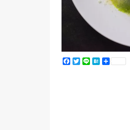
F
T
L
H
共
a
w
i
a
有
c
i
n
t
e
t
e
e
b
t
n
o
e
a
o
r
k