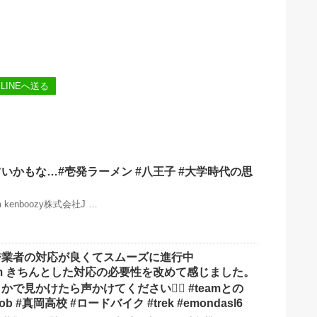
LINEへ送る
いかもな…#壱発ラーメン #八王子 #大学時代の思
ram kenboozy株式会社J …
ジ業者の対応が良くてスムーズに進行中
ystem きちんとした対応の必要性を改めて感じました。
で見かけたら声かけてください🚴‍♂️ #teamとの
ob #真岡高校 #ロードバイク #trek #emondasl6