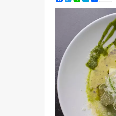
a
w
i
a
有
c
i
n
t
e
t
e
e
b
t
n
o
e
a
o
r
k