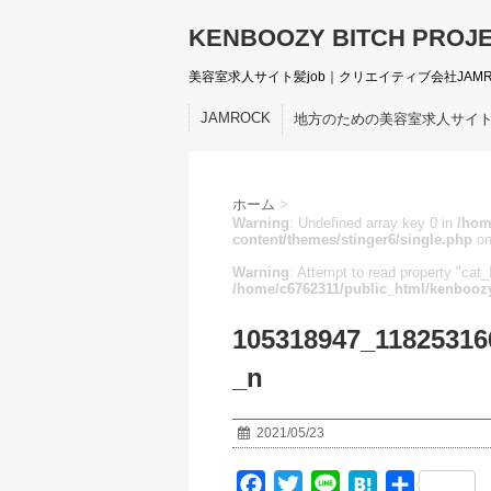
KENBOOZY BITCH PROJ
美容室求人サイト髪job｜クリエイティブ会社JAM
JAMROCK
地方のための美容室求人サイ
ホーム
>
Warning
: Undefined array key 0 in
/hom
content/themes/stinger6/single.php
on
Warning
: Attempt to read property "cat_I
/home/c6762311/public_html/kenboozy
105318947_11825316
_n
2021/05/23
F
T
L
H
共