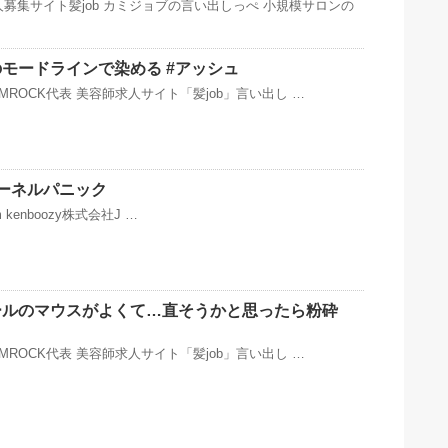
募集サイト髪job カミジョブの言い出しっぺ 小規模サロンの
モードラインで染める #アッシュ
JAMROCK代表 美容師求人サイト「髪job」言い出し …
ーネルパニック
ram kenboozy株式会社J …
ールのマウスがよくて…直そうかと思ったら粉砕
JAMROCK代表 美容師求人サイト「髪job」言い出し …