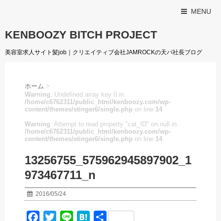
MENU
KENBOOZY BITCH PROJECT
美容室求人サイト髪job｜クリエイティブ会社JAMROCKの天パ社長ブログ
ホーム
>
Warning
: Undefined array key 0 in
/home/c6762311/public_html/kenboozy.com/wp-
content/themes/stinger6/single.php
on line
14
Warning
: Attempt to read property "cat_ID" on null in
/home/c6762311/public_html/kenboozy.com/wp-
content/themes/stinger6/single.php
on line
14
13256755_575962945897902_1
973467711_n
2016/05/24
F
T
L
H
共