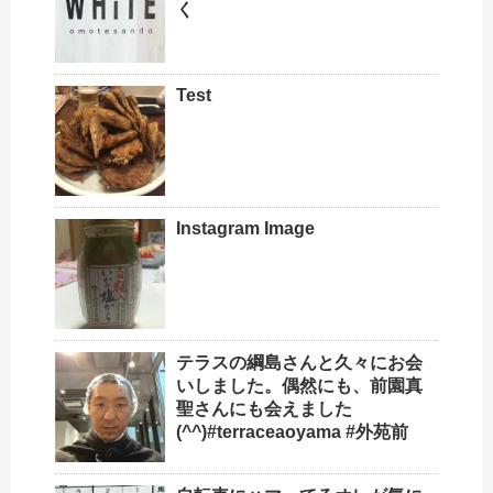
く
Test
Instagram Image
テラスの綱島さんと久々にお会
いしました。偶然にも、前園真
聖さんにも会えました
(^^)#terraceaoyama #外苑前