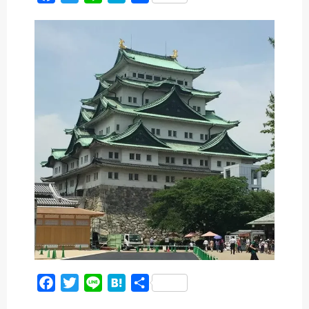
a
w
i
a
有
c
i
n
t
e
t
e
e
b
t
n
o
e
a
o
r
k
F
T
L
H
共
a
w
i
a
有