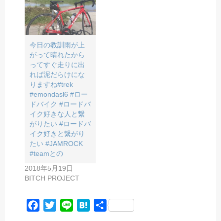
今日の教訓雨が上
がって晴れたから
ってすぐ走りに出
れば泥だらけにな
りますね#trek
#emondasl6 #ロー
ドバイク #ロードバ
イク好きな人と繋
がりたい #ロードバ
イク好きと繋がり
たい #JAMROCK
#teamとの
2018年5月19日
BITCH PROJECT
F
T
L
H
共
a
w
i
a
有