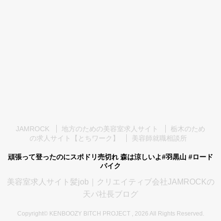
JAMROCK
地方のための美容室求人サイト
栃木のため
の求人サイト【とちワーク】
美容師就職相談所
頑張って登ったのにスポドリ売切れ 森は涼しいよ#羽黒山 #ロード
バイク
美容室求人サイト髪job｜クリエイティブ会社JAMROCKの
天パ社長ブログ
Copyright© KENBOOZY BITCH PROJECT , 2026 All Rights Reserved.