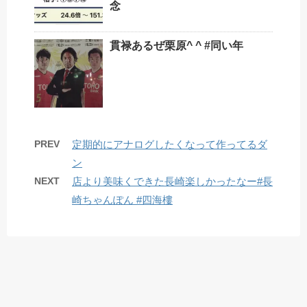
念
貫禄あるぜ栗原^ ^ #同い年
PREV
定期的にアナログしたくなって作ってるダ
ン
NEXT
店より美味くできた長崎楽しかったなー#長
崎ちゃんぽん #四海樓