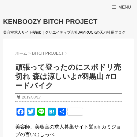
MENU
KENBOOZY BITCH PROJECT
美容室求人サイト髪job｜クリエイティブ会社JAMROCKの天パ社長ブログ
ホーム
>
BITCH PROJECT
>
頑張って登ったのにスポドリ売
切れ 森は涼しいよ#羽黒山 #ロ
ードバイク
2019/08/17
F
T
L
H
共
a
w
i
a
有
美容師、美容室の求人募集サイト髪job カミジョ
c
i
n
t
ブの言い出しっぺ
e
t
e
e