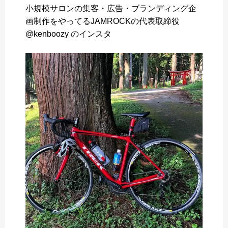
小規模サロンの集客・広告・ブランディング企
b
t
n
画制作をやってるJAMROCKの代表取締役
o
e
a
@kenboozy のインスタ
o
r
k