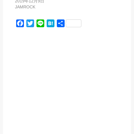
2019年12月9日
JAMROCK
F
T
L
H
共
a
w
i
a
有
c
i
n
t
e
t
e
e
b
t
n
o
e
a
o
r
k