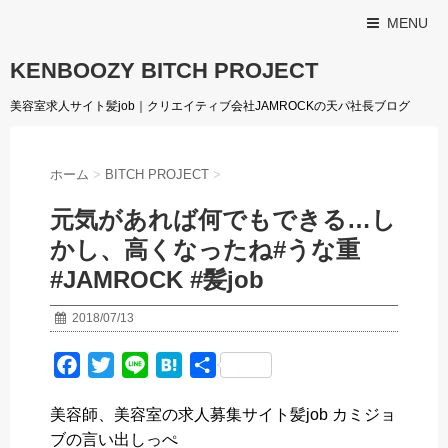
MENU
KENBOOZY BITCH PROJECT
美容室求人サイト髪job｜クリエイティブ会社JAMROCKの天パ社長ブログ
ホーム
>
BITCH PROJECT
>
元気があれば何でもできる️…し
かし、高くなったね#うな重
#JAMROCK #髪job
2018/07/13
F
T
L
H
共
a
w
i
a
有
美容師、美容室の求人募集サイト髪job カミジョ
c
i
n
t
ブの言い出しっぺ
e
t
e
e