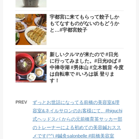
宇都宮に来てもらって餃子しか
もてなすものがないのもどうか
と…#宇都宮餃子
新しいクルマが来たので #日光
に行ってみました。#日光ゆば #
中禅寺湖 #男体山 #立木観音 今度
は自転車で #いろは坂 登りま
す！
PREV
ずっとお世話になってる前橋の美容室&理
容室&ネイルサロンのお客様にて、#higuchi
式ヘッドスパ からの元前橋育英サッカー部
のトレーナーによる初めての美容鍼️おスス
メです(^^) #鍼灸salonbelle #前橋美容室