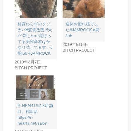
相変わらずのクソ
連休お疲れ様でし
天パ#髪質改善 #天
た#JAMROCK #髪
パ 新しいor流行っ
Job
てる美容商材はか
2019年5月6日
なり試してます。#
BITCH PROJECT
髪job #JAMROCK
2019年3月7日
BITCH PROJECT
R-HEARTSの3店舗
目、鶴田店
https://r-
hearts.net/salon