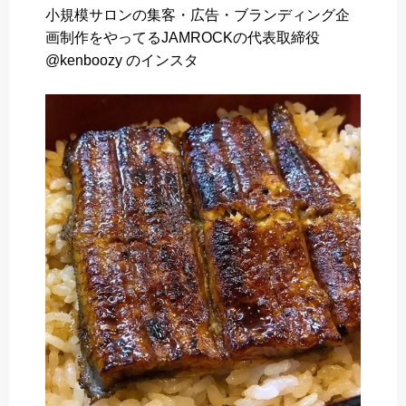
小規模サロンの集客・広告・ブランディング企
b
t
n
画制作をやってるJAMROCKの代表取締役
o
e
a
@kenboozy のインスタ
o
r
k