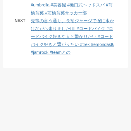
#umbrella #美容鍼 #樋口式ヘッドスパ #前
橋育英 #前橋育英サッカー部
NEXT
先輩の言う通り、長袖ジャージで腕に水か
けながら走りました🚴‍♂️ #ロードバイク #ロ
ードバイク好きな人と繋がりたい #ロード
バイク好きと繋がりたい #trek #emondasl6
#jamrock #teamとの