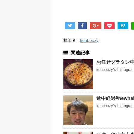
B!
執筆者：
kenboozy
関連記事
お任せグラタン
kenboozy’s Instag
途中経過#newhai
kenboozy’s Instag