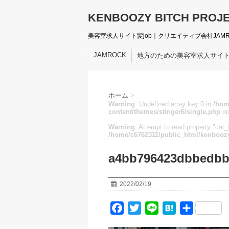
KENBOOZY BITCH PROJ
美容室求人サイト髪job｜クリエイティブ会社JAM
JAMROCK
地方のための美容室求人サイ
ホーム
>
Warning
: Undefined array key 0 in
/hom
content/themes/stinger6/single.php
on
Warning
: Attempt to read property "cat_I
/home/c6762311/public_html/kenboozy
a4bb796423dbbedbb
2022/02/19
F
T
L
H
共
a
w
i
a
有