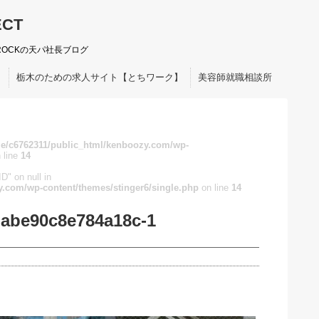
ECT
ROCKの天パ社長ブログ
ト
栃木のための求人サイト【とちワーク】
美容師就職相談所
e/c6762311/public_html/kenboozy.com/wp-
 line
14
D" on null in
.com/wp-content/themes/stinger6/single.php
on line
14
abe90c8e784a18c-1