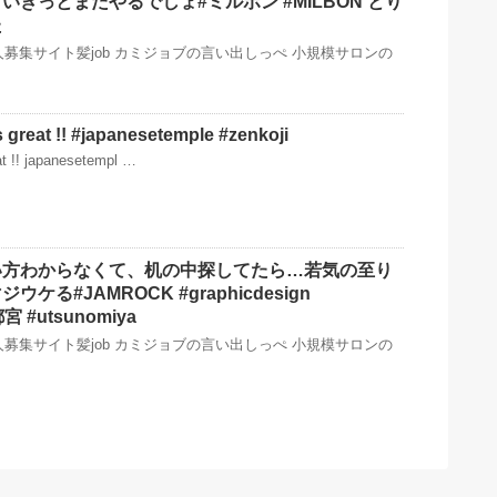
きっとまたやるでしょ️#ミルボン #MILBON とり
た
募集サイト髪job カミジョブの言い出しっぺ 小規模サロンの
s great !! #japanesetemple #zenkoji
at !! japanesetempl …
い方わからなくて、机の中探してたら…若気の至り
ケる#JAMROCK #graphicdesign
宮 #utsunomiya
募集サイト髪job カミジョブの言い出しっぺ 小規模サロンの