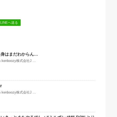
LINEへ送る
中身はまだわからん…
ram kenboozy株式会社J …
r
ram kenboozy株式会社J …