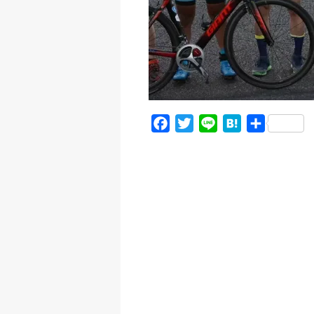
F
T
L
H
共
a
w
i
a
有
c
i
n
t
e
t
e
e
b
t
n
o
e
a
o
r
k