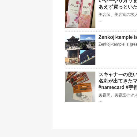
いやーやり方うまい
あえず買っとい
美容師、美容室の求人
…
Zenkoji-temple i
Zenkoji-temple is gre
スキャナーの使
名刺が出てきた️マジウ
#namecard #宇都
美容師、美容室の求人
…