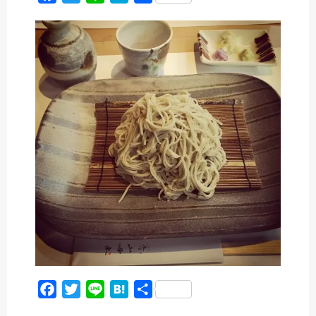
a
w
i
a
有
c
i
n
t
e
t
e
e
b
t
n
o
e
a
o
r
k
F
T
L
H
共
a
w
i
a
有