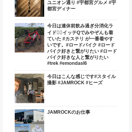
ユニオン通り #宇都宮グルメ #宇
都宮ディナー
今日は連休前飲み過ぎ分消化ラ
イド🚴‍♂️イッテQでみやぞんも着
ていた #カステリ が一番着やす
いです。#ロードバイク #ロード
バイク好きと繋がりたい #ロード
バイク好きな人と繋がりたい
#trek #emondasl6
今日はこんな感じです#スタイル
撮影 #JAMROCK #ヒーズ
JAMROCKのお仕事