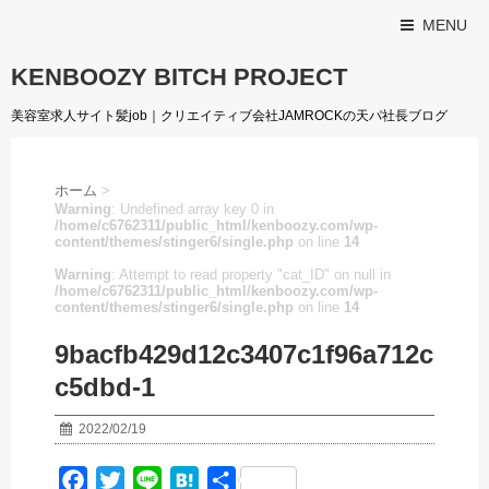
MENU
KENBOOZY BITCH PROJECT
美容室求人サイト髪job｜クリエイティブ会社JAMROCKの天パ社長ブログ
ホーム
>
Warning
: Undefined array key 0 in
/home/c6762311/public_html/kenboozy.com/wp-
content/themes/stinger6/single.php
on line
14
Warning
: Attempt to read property "cat_ID" on null in
/home/c6762311/public_html/kenboozy.com/wp-
content/themes/stinger6/single.php
on line
14
9bacfb429d12c3407c1f96a712c
c5dbd-1
2022/02/19
F
T
L
H
共