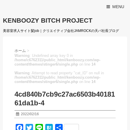
MENU
KENBOOZY BITCH PROJECT
美容室求人サイト髪job｜クリエイティブ会社JAMROCKの天パ社長ブログ
ホーム
>
Warning
: Undefined array key 0 in
/home/c6762311/public_html/kenboozy.com/wp-
content/themes/stinger6/single.php
on line
14
Warning
: Attempt to read property "cat_ID" on null in
/home/c6762311/public_html/kenboozy.com/wp-
content/themes/stinger6/single.php
on line
14
4cd840b7cb9c27ac6503b40181
61da1b-4
2022/02/16
F
T
L
H
共