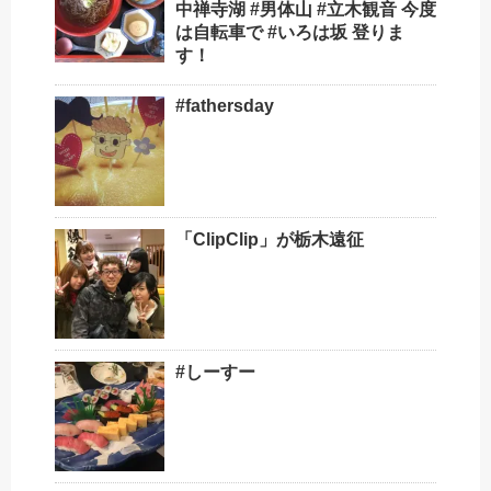
中禅寺湖 #男体山 #立木観音 今度
は自転車で #いろは坂 登りま
す！
#fathersday
「Clip︎Clip」が栃木遠征
#しーすー