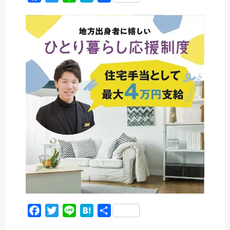
a
w
i
a
有
c
i
n
t
e
t
e
e
b
t
n
o
e
a
o
r
k
F
T
L
H
共
a
w
i
a
有