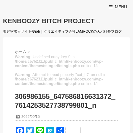
MENU
KENBOOZY BITCH PROJECT
美容室求人サイト髪job｜クリエイティブ会社JAMROCKの天パ社長ブログ
ホーム
>
Warning
: Undefined array key 0 in
/home/c6762311/public_html/kenboozy.com/wp-
content/themes/stinger6/single.php
on line
14
Warning
: Attempt to read property "cat_ID" on null in
/home/c6762311/public_html/kenboozy.com/wp-
content/themes/stinger6/single.php
on line
14
306986155_647586816631372_
7614253527738799801_n
2022/09/15
F
T
L
H
共