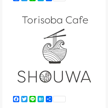
a
w
i
a
有
c
i
n
t
e
t
e
e
b
t
n
o
e
a
o
r
k
F
T
L
H
共
a
w
i
a
有