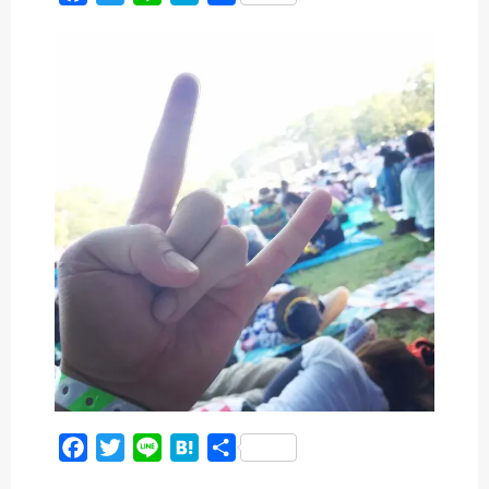
a
w
i
a
有
c
i
n
t
e
t
e
e
b
t
n
o
e
a
o
r
k
F
T
L
H
共
a
w
i
a
有