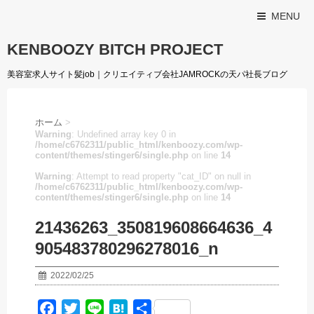
MENU
KENBOOZY BITCH PROJECT
美容室求人サイト髪job｜クリエイティブ会社JAMROCKの天パ社長ブログ
ホーム
>
Warning
: Undefined array key 0 in
/home/c6762311/public_html/kenboozy.com/wp-
content/themes/stinger6/single.php
on line
14
Warning
: Attempt to read property "cat_ID" on null in
/home/c6762311/public_html/kenboozy.com/wp-
content/themes/stinger6/single.php
on line
14
21436263_350819608664636_4
905483780296278016_n
2022/02/25
F
T
L
H
共