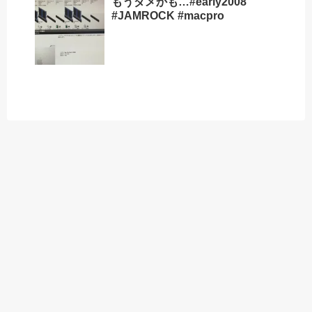
もうダメかも…#early2008
#JAMROCK #macpro