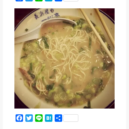
a
w
i
a
有
c
i
n
t
e
t
e
e
b
t
n
o
e
a
o
r
k
F
T
L
H
共
a
w
i
a
有