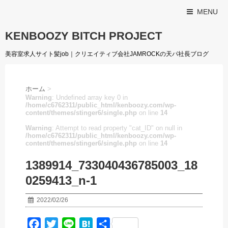
MENU
KENBOOZY BITCH PROJECT
美容室求人サイト髪job｜クリエイティブ会社JAMROCKの天パ社長ブログ
ホーム
>
Warning
: Undefined array key 0 in
/home/c6762311/public_html/kenboozy.com/wp-
content/themes/stinger6/single.php
on line
14
Warning
: Attempt to read property "cat_ID" on null in
/home/c6762311/public_html/kenboozy.com/wp-
content/themes/stinger6/single.php
on line
14
1389914_733040436785003_18
0259413_n-1
2022/02/26
F
T
L
H
共