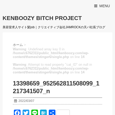
MENU
KENBOOZY BITCH PROJECT
美容室求人サイト髪job｜クリエイティブ会社JAMROCKの天パ社長ブログ
ホーム
>
Warning
: Undefined array key 0 in
/home/c6762311/public_html/kenboozy.com/wp-
content/themes/stinger6/single.php
on line
14
Warning
: Attempt to read property "cat_ID" on null in
/home/c6762311/public_html/kenboozy.com/wp-
content/themes/stinger6/single.php
on line
14
13398659_952562811508099_1
217341507_n
2022/03/07
F
T
L
H
共