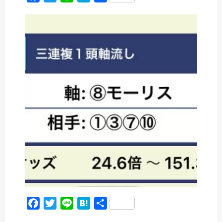
a
w
i
a
有
c
i
n
t
e
t
e
e
b
t
n
o
e
a
o
r
k
F
T
L
H
共
a
w
i
a
有