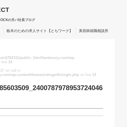
ECT
ROCKの天パ社長ブログ
ト
栃木のための求人サイト【とちワーク】
美容師就職相談所
e/c6762311/public_html/kenboozy.com/wp-
 line
14
D" on null in
.com/wp-content/themes/stinger6/single.php
on line
14
85603509_2400787978953724046