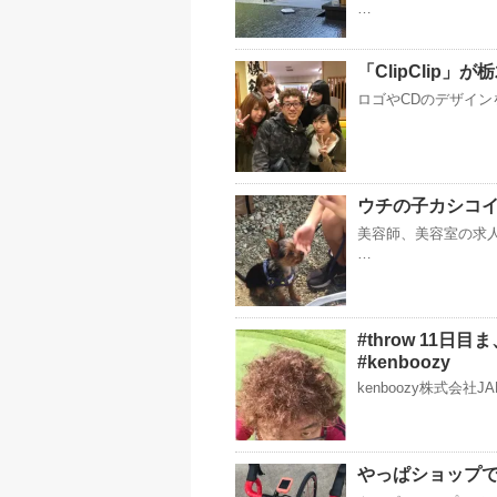
…
「Clip︎Clip」
ロゴやCDのデザインを
ウチの子カシコイ
美容師、美容室の求人
…
#throw 11日
#kenboozy
kenboozy株式会社
やっぱショップ