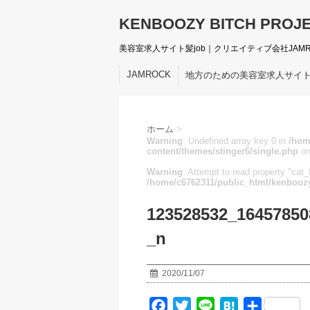
KENBOOZY BITCH PROJ
美容室求人サイト髪job｜クリエイティブ会社JAM
JAMROCK
地方のための美容室求人サイ
ホーム
>
Warning
: Undefined array key 0 in
/hom
content/themes/stinger6/single.php
on
Warning
: Attempt to read property "cat_I
/home/c6762311/public_html/kenboozy
123528532_16457850
_n
2020/11/07
F
T
L
H
共