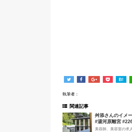
B!
執筆者：
関連記事
舛添さんのイメ
#湯河原離宮 #22
美容師、美容室の求人