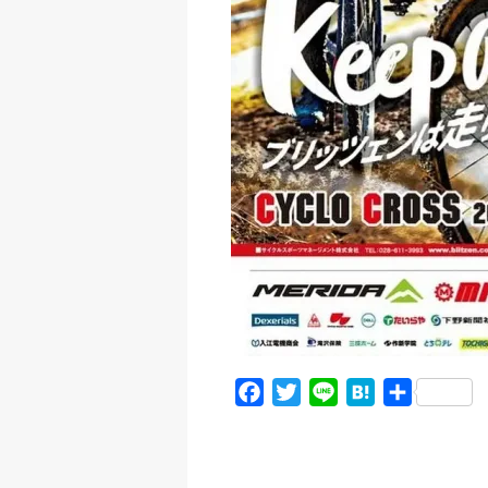
F
T
L
H
共
a
w
i
a
有
c
i
n
t
e
t
e
e