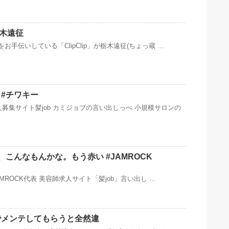
が栃木遠征
お手伝いしている「Clip︎Clip」が栃木遠征(ちょっ蔵 …
#チワキー
募集サイト髪job カミジョブの言い出しっぺ 小規模サロンの
目ま、こんなもんかな。もう赤い #JAMROCK
JAMROCK代表 美容師求人サイト「髪job」言い出し …
でメンテしてもらうと全然違