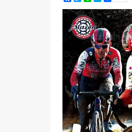
a
w
i
a
有
c
i
n
t
e
t
e
e
b
t
n
o
e
a
o
r
k