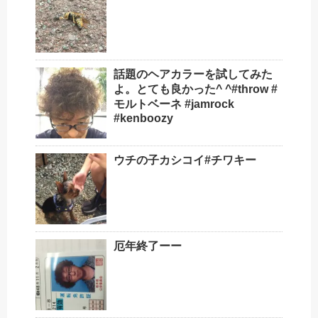
話題のヘアカラーを試してみた
よ。とても良かった^ ^#throw #
モルトベーネ #jamrock
#kenboozy
ウチの子カシコイ#チワキー
厄年終了ーー