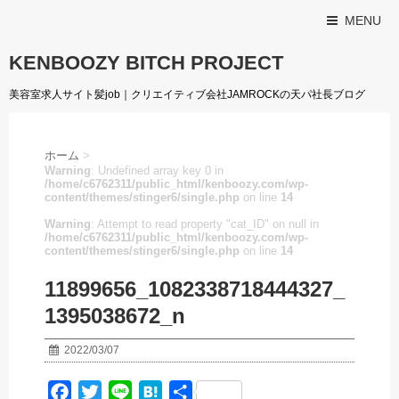
MENU
KENBOOZY BITCH PROJECT
美容室求人サイト髪job｜クリエイティブ会社JAMROCKの天パ社長ブログ
ホーム
>
Warning
: Undefined array key 0 in
/home/c6762311/public_html/kenboozy.com/wp-
content/themes/stinger6/single.php
on line
14
Warning
: Attempt to read property "cat_ID" on null in
/home/c6762311/public_html/kenboozy.com/wp-
content/themes/stinger6/single.php
on line
14
11899656_1082338718444327_
1395038672_n
2022/03/07
F
T
L
H
共