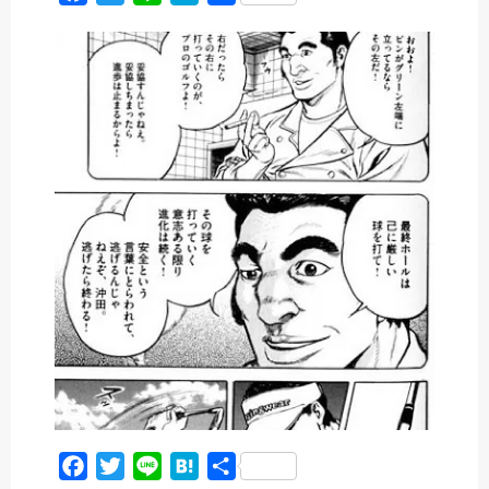
a
w
i
a
有
c
i
n
t
e
t
e
e
b
t
n
o
e
a
o
r
k
F
T
L
H
共