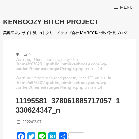
MENU
KENBOOZY BITCH PROJECT
美容室求人サイト髪job｜クリエイティブ会社JAMROCKの天パ社長ブログ
ホーム
>
Warning
: Undefined array key 0 in
/home/c6762311/public_html/kenboozy.com/wp-
content/themes/stinger6/single.php
on line
14
Warning
: Attempt to read property "cat_ID" on null in
/home/c6762311/public_html/kenboozy.com/wp-
content/themes/stinger6/single.php
on line
14
11195581_378061885717057_1
330624347_n
2022/03/07
F
T
L
H
共