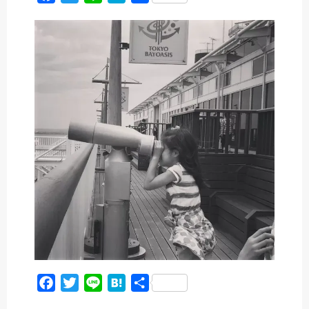
a
w
i
a
有
c
i
n
t
e
t
e
e
b
t
n
o
e
a
o
r
k
F
T
L
H
共
a
w
i
a
有