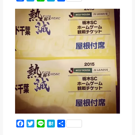
a
w
i
a
有
c
i
n
t
e
t
e
e
b
t
n
o
e
a
o
r
k
F
T
L
H
共
a
w
i
a
有