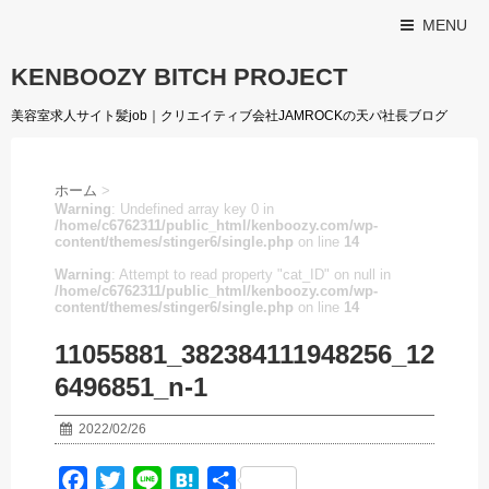
MENU
KENBOOZY BITCH PROJECT
美容室求人サイト髪job｜クリエイティブ会社JAMROCKの天パ社長ブログ
ホーム
>
Warning
: Undefined array key 0 in
/home/c6762311/public_html/kenboozy.com/wp-
content/themes/stinger6/single.php
on line
14
Warning
: Attempt to read property "cat_ID" on null in
/home/c6762311/public_html/kenboozy.com/wp-
content/themes/stinger6/single.php
on line
14
11055881_382384111948256_12
6496851_n-1
2022/02/26
F
T
L
H
共