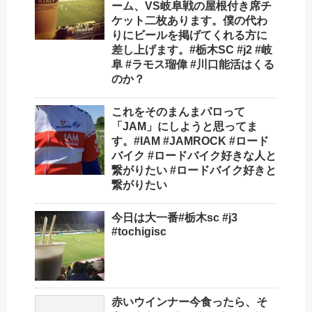
ーム、VS岐阜戦の屋根付き席チ
ケット二枚あります。僕の代わ
りにビールを掲げてくれる方に
差し上げます。#栃木SC #j2 #岐
阜 #ラモス瑠偉 #川口能活はくる
のか？
これをそのまんまパロって
「JAM」にしようと思ってま
す。#IAM #JAMROCK #ロード
バイク #ロードバイク好きな人と
繋がりたい #ロードバイク好きと
繋がりたい
今日は大一番️#栃木sc #j3
#tochigisc
赤いウインナー今食ったら、そ