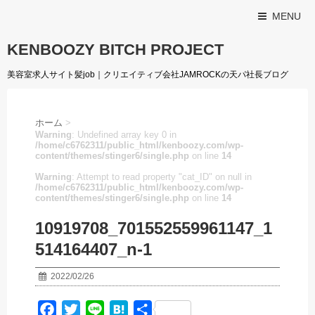
MENU
KENBOOZY BITCH PROJECT
美容室求人サイト髪job｜クリエイティブ会社JAMROCKの天パ社長ブログ
ホーム
>
Warning
: Undefined array key 0 in
/home/c6762311/public_html/kenboozy.com/wp-
content/themes/stinger6/single.php
on line
14
Warning
: Attempt to read property "cat_ID" on null in
/home/c6762311/public_html/kenboozy.com/wp-
content/themes/stinger6/single.php
on line
14
10919708_701552559961147_1
514164407_n-1
2022/02/26
F
T
L
H
共