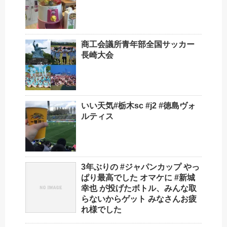
商工会議所青年部全国サッカー
長崎大会
いい天気️#栃木sc #j2 #徳島ヴォ
ルティス
3年ぶりの #ジャパンカップ やっ
ぱり最高でした オマケに #新城
幸也 が投げたボトル、みんな取
らないからゲット みなさんお疲
れ様でした