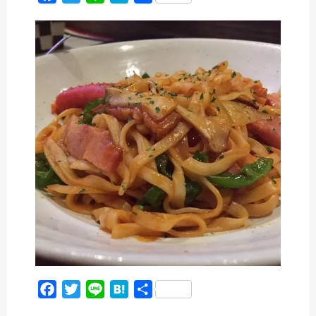
a
w
i
a
有
c
i
n
t
e
t
e
e
b
t
n
o
e
a
o
r
k
F
T
L
H
共
a
w
i
a
有