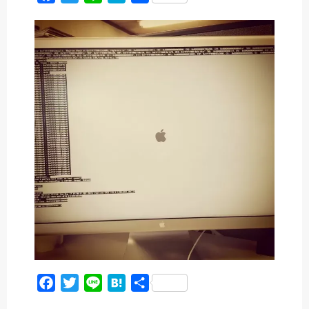
a
w
i
a
有
c
i
n
t
e
t
e
e
b
t
n
o
e
a
o
r
k
F
T
L
H
共
a
w
i
a
有