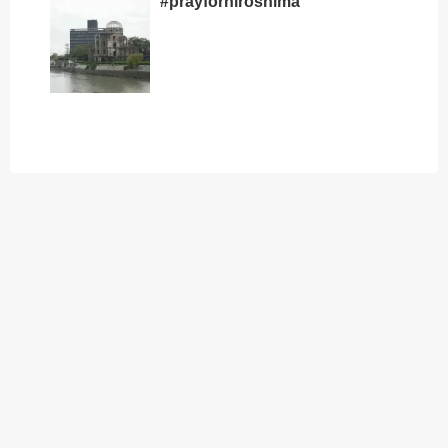
#prayforhiroshima