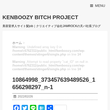
MENU
KENBOOZY BITCH PROJECT
美容室求人サイト髪job｜クリエイティブ会社JAMROCKの天パ社長ブログ
ホーム
>
Warning
: Undefined array key 0 in
/home/c6762311/public_html/kenboozy.com/wp-
content/themes/stinger6/single.php
on line
14
Warning
: Attempt to read property "cat_ID" on null in
/home/c6762311/public_html/kenboozy.com/wp-
content/themes/stinger6/single.php
on line
14
10864998_373457639489526_1
656298297_n-1
2022/02/26
F
T
L
H
共