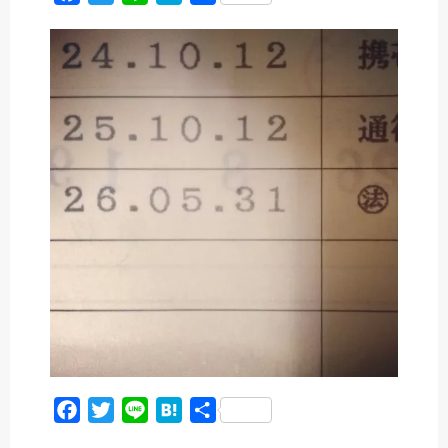
a
w
i
a
有
c
i
n
t
e
t
e
e
b
t
n
o
e
a
o
r
k
F
T
L
H
共
a
w
i
a
有