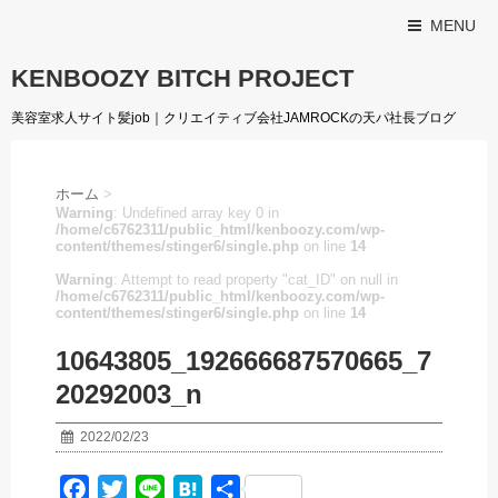
MENU
KENBOOZY BITCH PROJECT
美容室求人サイト髪job｜クリエイティブ会社JAMROCKの天パ社長ブログ
ホーム
>
Warning
: Undefined array key 0 in
/home/c6762311/public_html/kenboozy.com/wp-
content/themes/stinger6/single.php
on line
14
Warning
: Attempt to read property "cat_ID" on null in
/home/c6762311/public_html/kenboozy.com/wp-
content/themes/stinger6/single.php
on line
14
10643805_192666687570665_7
20292003_n
2022/02/23
F
T
L
H
共