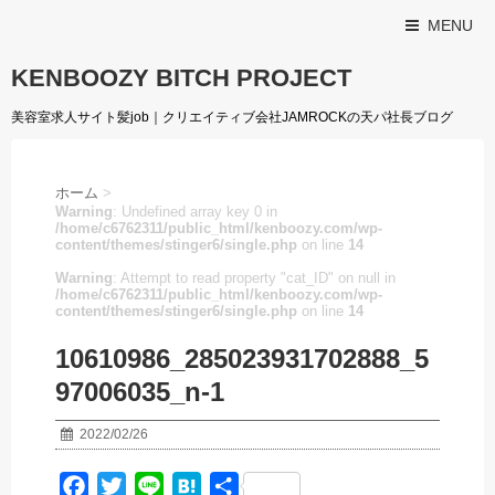
MENU
KENBOOZY BITCH PROJECT
美容室求人サイト髪job｜クリエイティブ会社JAMROCKの天パ社長ブログ
ホーム
>
Warning
: Undefined array key 0 in
/home/c6762311/public_html/kenboozy.com/wp-
content/themes/stinger6/single.php
on line
14
Warning
: Attempt to read property "cat_ID" on null in
/home/c6762311/public_html/kenboozy.com/wp-
content/themes/stinger6/single.php
on line
14
10610986_285023931702888_5
97006035_n-1
2022/02/26
F
T
L
H
共