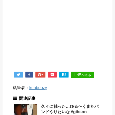
B!
LINEへ送る
執筆者：
kenboozy
関連記事
久々に触った…ゆる〜くまたバ
ンドやりたいな #gibson