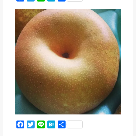
a
w
i
a
有
c
i
n
t
e
t
e
e
b
t
n
o
e
a
o
r
k
F
T
L
H
共
a
w
i
a
有